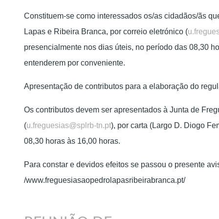
Constituem-se como interessados os/as cidadãos/ãs que
Lapas e Ribeira Branca, por correio eletrónico (
u.fregue
presencialmente nos dias úteis, no período das 08,30 h
entenderem por conveniente.
Apresentação de contributos para a elaboração do regu
Os contributos devem ser apresentados à Junta de Fregu
(
u.freguesias@splrb-tn.pt
), por carta (Largo D. Diogo F
08,30 horas às 16,00 horas.
Para constar e devidos efeitos se passou o presente aviso,
/www.freguesiasaopedrolapasribeirabranca.pt/